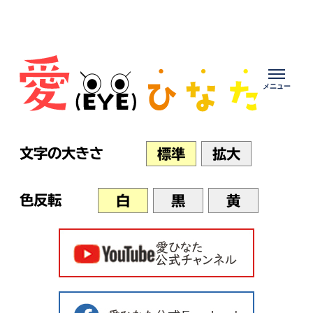
Skip
to
content
文字の大きさ
標準
拡大
色反転
白
黒
黄