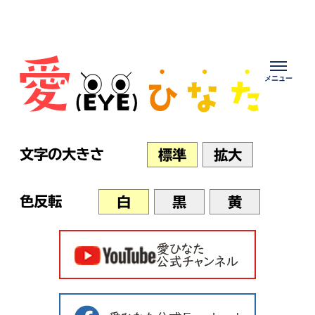
Skip
to
content
文字の大きさ
標準
拡大
色反転
白
黒
黄