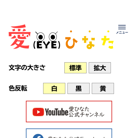
Skip
to
content
文字の大きさ
標準
拡大
色反転
白
黒
黄