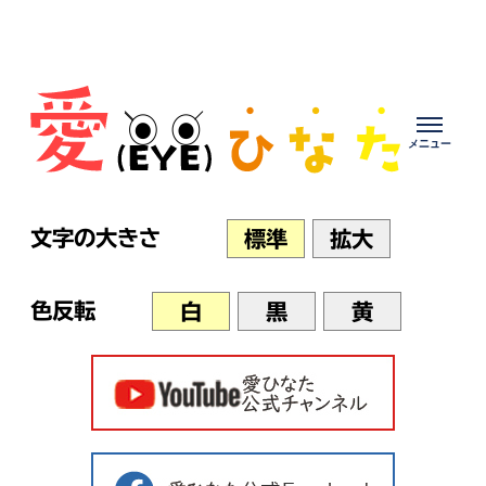
Skip
to
content
文字の大きさ
標準
拡大
色反転
白
黒
黄