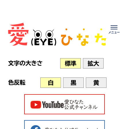
Skip
to
content
文字の大きさ
標準
拡大
色反転
白
黒
黄