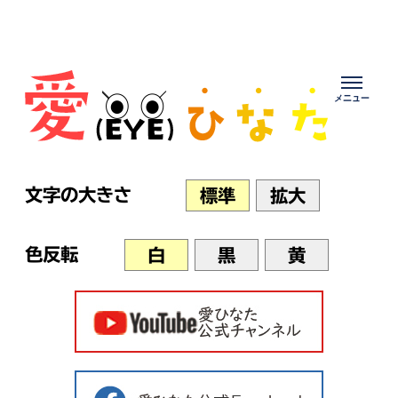
Skip
to
content
文字の大きさ
標準
拡大
色反転
白
黒
黄